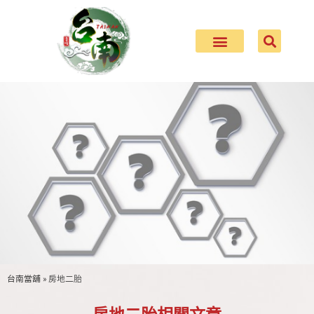
台南當舖
»
房地二胎
當舖借款常