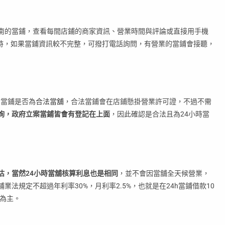
在台南的當鋪，查看每間店鋪的商家資訊、營業時間與評論或直接用手機
小時，如果當鋪資訊較不完整，可撥打電話詢問，有營業的當鋪會接聽，
h當鋪是否為
合法當舖
，合法當鋪會在店鋪懸掛營業許可證，不過不需
詢，政府立案當鋪皆會有登記在上面
，因此確認是合法且為24小時當
估，當然24小時當舖核算利息也是相同
，並不會因當舖全天候營業，
業法規定不超過年利率30%，月利率2.5%，也就是在24h當鋪借款10
舖為主。