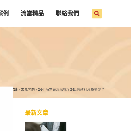
案例
流當精品
聯絡我們
台南當舖
»
常見問題
»
24小時當舖怎麼找？24h借款利息為多少？
最新文章