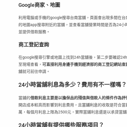
Google商家、地圖
利用電腦或手機的google搜尋台南當舖，頁面會出現多間
的地圖app搜尋附近的當舖，並查看當舖營業時間是否為24
並提供借款服務。
商工登記查詢
在google搜尋引擎或地圖上找到24h當舖後，第二步要確認24
至現場查看，
可直接利用身邊手機到經濟部的商工登記網站查
舖就可前往申請。
24小時當舖利息為多少？費用有不一樣嗎？
當鋪的
借款利息主要是以擔保品的殘值與借款人的條件作為評
開店成本較高而影響到利息費用，且
當鋪利息
的收取是符合當鋪
萬，每個月利息上限為2500元，實際當鋪利息還是以承貸當
24小時當舖有提供哪些服務項目？