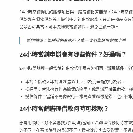
24小時當舖提供的服務項目與一般當舖相差無幾，24小時當
借款與有價物借款等，提供多元的借款服務，只要是物品為有
品是否可典當，可事先聯繫當鋪詢問，避免白跑一趟。
延伸閱讀：
當舖規則有哪些？第一次到當舖借款就上手
24小時當舖申辦會有哪些條件？好過嗎？
24小時當舖與一般當舖的借款條件兩者皆相同，
辦理條件十分
年齡：借款人年齡滿20歲以上，且為完全能力行為者。
抵押品：合法擁有作為擔保的物品，像是辦理
機車借款
，
授信條件：當舖不需像銀行一樣需查看聯徵紀錄，也不限
24小時當舖辦理借款何時可撥款？
急需用錢時，好不容易找到24小時當舖，若辦理借款何時才會
的不同，在審核時間的長短不同，撥款速度也會受影響，不過通