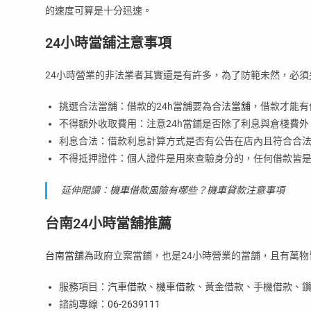
的速度可算是十分迅速。
24小時當舖注意事項
24小時營業的非法業者其實還是有許多，為了防範未然，必須
挑選合法當舖：借款的24h當舖要為
合法當舖
，借款才能有
不得額外收取費用：注意24h當鋪是否除了利息與倉棧費
利息合法：借款利息計算方式是否有公告在店內且符合合
不得抵押證件：個人證件是用來查驗身分的，任何借款皆
延伸閱讀：
機車借款風險有哪些？機車貸款注意事項
台南24小時當舖推薦
台南當舖
為政府立案當鋪，也是24小時營業的當舖，且有萬
服務項目：
汽車借款
、
機車借款
、黃金借款、手機借款、
諮詢專線：
06-2639111