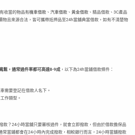
舖有收當的物品有
機車借款
、
汽車借款
、
黃金借款
、精品借款、3C產品
價物且來源合法，皆可攜帶抵押品至24h當舖典當借款，如有不清楚物
寬鬆，通常過件率都可高達8-9成
，以下為24h當鋪借款條件：
機車需要登記在借款人名下。
制工作類型。
撥款？24小時當舖只要審核過件，就會立即撥款，但由於借款擔保品
常當鋪都會在24小時內完成撥款，相較銀行而言，24小時當舖撥款