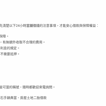
先清楚以下24小時
當舖借錢
的注意事項，才能安心借款與保障權益：
保障。
外，有無額外收取不合理的費用。
法利息的規定。
是不需要抵押。
物皆可當的稱號，隨時都歡迎來電詢問。
鑽石手錶典當、房屋土地二胎借款