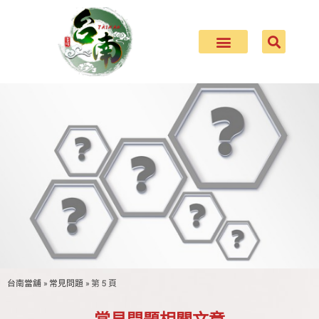
台南當舖
»
常見問題
»
第 5 頁
當舖借款常