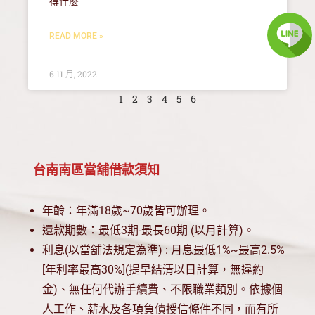
得什麼
READ MORE »
6 11 月, 2022
1
2
3
4
5
6
台南南區當舖借款須知
年齡：年滿18歲~70歲皆可辦理。
還款期數：最低3期-最長60期 (以月計算)。
利息(以當舖法規定為準) : 月息最低1%~最高2.5%
[年利率最高30%](提早結清以日計算，無違約
金)、無任何代辦手續費、不限職業類別。依據個
人工作、薪水及各項負債授信條件不同，而有所