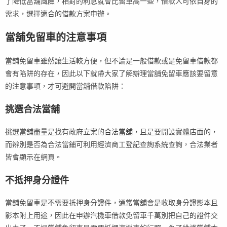
了降低當舖風險，相對的利息就會比留車高一些，借款人可依自身的
需求，選擇適合的借款方案申辦。
當舖免留車的注意事項
當舖免留車雖然讓生活較方便，但不論是一般借款或是免留車借款都
會有陷阱的存在，因此以下就帶大家了解辦理當舖免留車應該要留意
的注意事項，才可避開當舖借款陷阱：
挑選合法當舖
挑選當舖盡量是找有政府立案的
合法當舖
，且是要開設實體店面的，
而辨別是否為合法當鋪可利用經濟商工登記查詢系統查詢，合法業者
皆會顯示在網頁。
不抵押身分證件
當舖免留車是不需要抵押身分證件，通常當舖會是收取身分證影本且
影本附上用途，因此在申辦汽機車借款免留車千萬別把自己的證件交