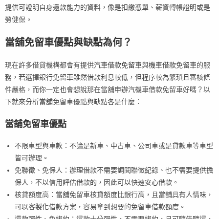
提供可證明自身還款能力的資料，像是扣繳憑單、薪資轉帳證明或是
勞健保。
當舖免留車優點與缺點為何？
現在許多借貸機構都會有提供
汽車借款免留車
與
機車借款免留車
的服
務，若選擇銀行免留車雖然借款利息較低，但程序較為繁瑣且審核條
件嚴格，而你一定也會想說那在當舖申辦汽機車借款免留車好嗎？以
下就來分析當舖免留車優點與缺點各是什麼：
當舖免留車優點
不限車型與車款：不論是新車、中古車、公司車或是貸款車等車型
皆可辦理。
免聯徵、免保人：辦理借款不需要調閱聯徵紀錄、也不需要提供擔
保人，不以信用評估借款的，因此可以快速安心借款。
核貸額度高：當舖免留車核貸額度比銀行高，且當舖具有人情味，
可以客製化借款方案，容易拿到想要的免留車借款額度。
還款彈性、免綁約：還款十分彈性，不需要綁約，且可隨借隨還，